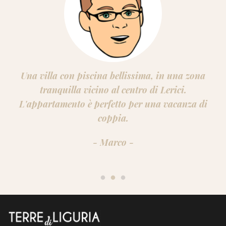
Posizione fantastica per visitare il Golfo dei Poeti,
le Cinque Terre, e la parte alta della Toscana.
Appartamenti moderni e comfortevoli!
- Luca -