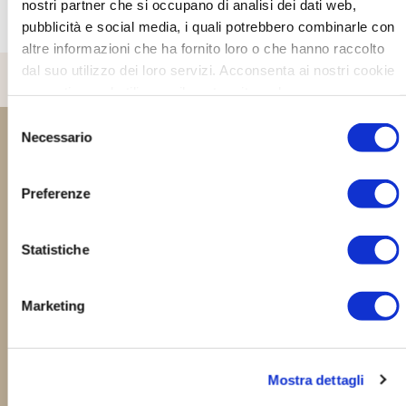
nostri partner che si occupano di analisi dei dati web,
Scopri di più
pubblicità e social media, i quali potrebbero combinarle con
altre informazioni che ha fornito loro o che hanno raccolto
dal suo utilizzo dei loro servizi. Acconsenta ai nostri cookie
se continua ad utilizzare il nostro sito web.
Selezione
Necessario
del
I Dintorni
consenso
Terre di Liguria è situtato in posizione strategica per raggiungere
Preferenze
le più belle località della Liguria e dell'alta Toscana.
Statistiche
Marketing
Mostra dettagli